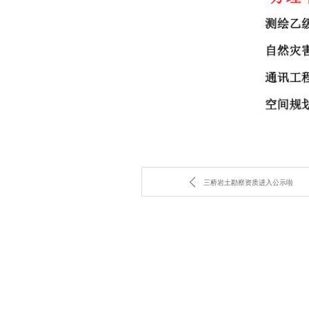
三桥岩土勘察资质进入公示啦