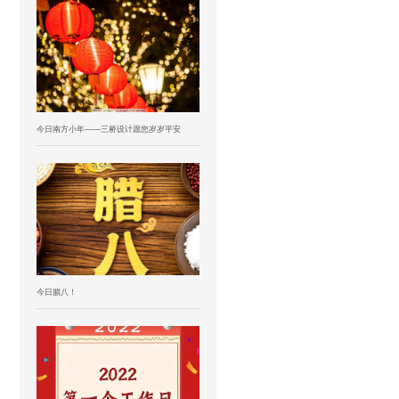
今日南方小年——三桥设计愿您岁岁平安
今日腊八！