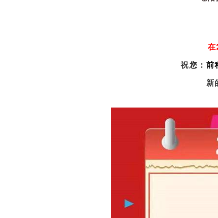
在
祝您：
前
新