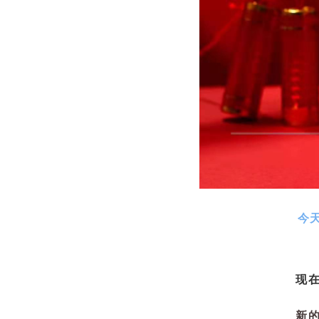
今
现
新