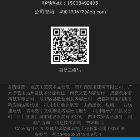
移动热线：15008492495
公司邮箱：490190573@qq.com
微信二维码
友情链接：
重庆工艺美术品批发
四川西耀凌建筑有限公司
广
元游艺用品开发技术交流转让
南充文艺内容创作
成都凯乐诺
科技有限公司
成都区县数创创意内容应用
成都新都国内集装
箱货物运输代理
四川酒店会议展览
山西建设工程施工
西横
渡建筑
青海数字文化创意内容应用服务
四川电子产品批发公
司
四川亚腾巨城市建设发展有限公司
四川农业园艺服务
房
地产咨询
信息技术咨询
技术顾问
Copyright © 2023成都金益驰建筑工程有限公司 版权所有
备案号：蜀ICP备2025119409号-1