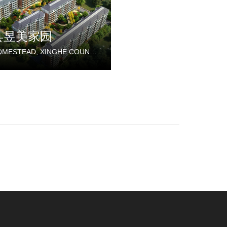
县昱美家园
YUMEI HOMESTEAD, XINGHE COUNTY