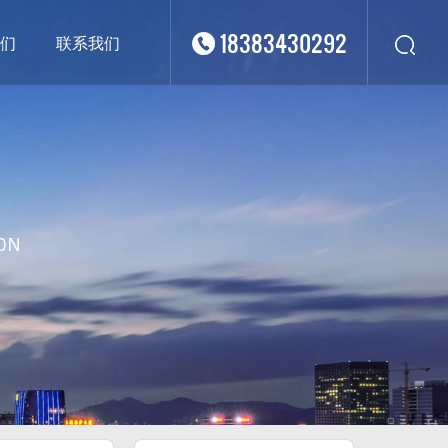
18383430292
们
联系我们
华东
华北
华南
华中
西南
ON
西北
东南