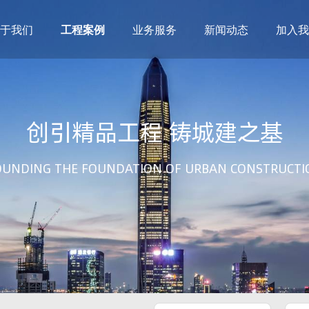
于我们
工程案例
业务服务
新闻动态
加入我
建筑设计
市政设计
电力设计
商物粮储藏（冷库冷冻）
创引精品工程 铸城建之基
农林设计
勘察资质
水利设计
风景园林
土地规划
城乡规划
OUNDING THE FOUNDATION OF URBAN CONSTRUCTI
工程测绘
工程咨询
工程造价