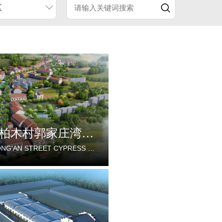
区
蔡甸区永安街柏木村郭家庄湾省级美丽乡村试点建设项目
CAIDIAN DISTRICT YONG'AN STREET CYPRESS VILLAGE GUOJIAZHUANG BAY PROVINCIAL BEAUTIFUL VILLAGE PILOT CONSTRUCTION PROJECT