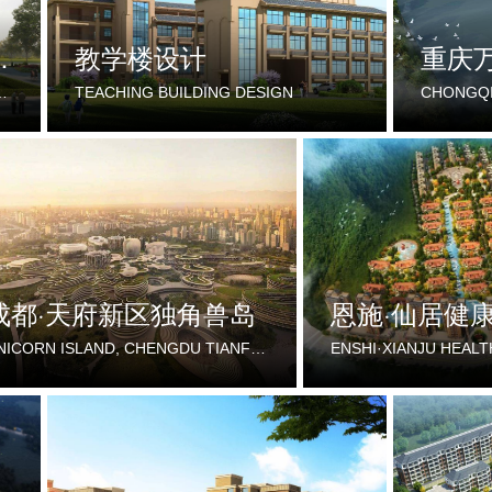
中心建设项目
教学楼设计
CENTER IN DONGXING DISTRICT, NEIJIANG CITY
TEACHING BUILDING DESIGN
成都·天府新区独角兽岛
恩施·仙居健
UNICORN ISLAND, CHENGDU TIANFU NEW DISTRICT
ENSHI·XIANJU HEALT