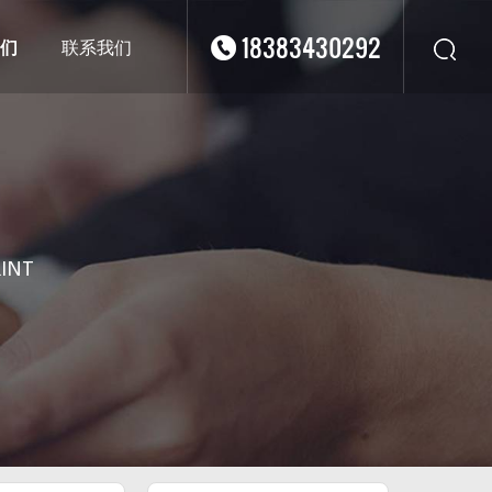
18383430292
们
联系我们
华东
华北
华南
华中
西南
RINT
西北
东南