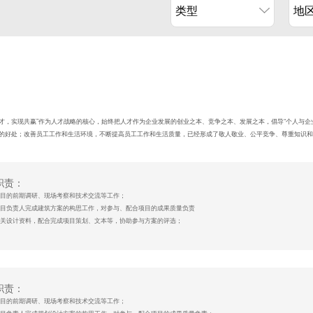
类型
地
人才，实现共赢”作为人才战略的核心，始终把人才作为企业发展的创业之本、竞争之本、发展之本，倡导“个人与
的好处；改善员工工作和生活环境，不断提高员工工作和生活质量，已经形成了敬人敬业、公平竞争、尊重知识和
职责：
与项目的前期调研、现场考察和技术交流等工作；
助项目负责人完成建筑方案的构思工作，对参与、配合项目的成果质量负责
备相关设计资料，配合完成项目策划、文本等，协助参与方案的评选；
资格：
筑学及相关专业本科及以上学历；
筑设计行业2年以下工作经验，应届生优先；
练使用AUTOCAD、PHOTOSHOP、OFFICE、SU 等相关软件；
职责：
良好的设计领悟力，具备手绘能力者优先；
与项目的前期调研、现场考察和技术交流等工作；
备较好的方案表现能力和较强文字功底；