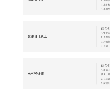
2. 协
6. 具
3. 准
立即
4. 参
5. 负
任职
1. 城
岗位
2. 能熟
1. 负
景观设计总工
3. 有
2. 大
4. 具
3. 对
5. 具
4. 合
立即
5. 沟
6. 监
7. 负
8.协助
岗位
1. 根
任职
电气设计师
要求，图
1. 风
2. 在
2. 景
3. 按
3. 掌
4. 图
4. 熟
5. 服
5. 熟练
立即
任职
1. 电