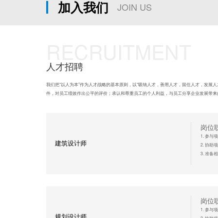
加入我们
JOIN US
RECRUITMENT
人才招聘
我们把“以人为本”作为人才战略的基本原则，以“吸纳人才，善用人才，留住人才，发展
件，对员工绩效作出公平的评价；承认和尊重员工的个人利益，与员工分享企业发展带来
岗位
1. 参
建筑设计师
2. 协
3. 准
任职
1. 建
2. 建
3. 能熟
岗位
4. 有
1. 参
规划设计师
5. 具