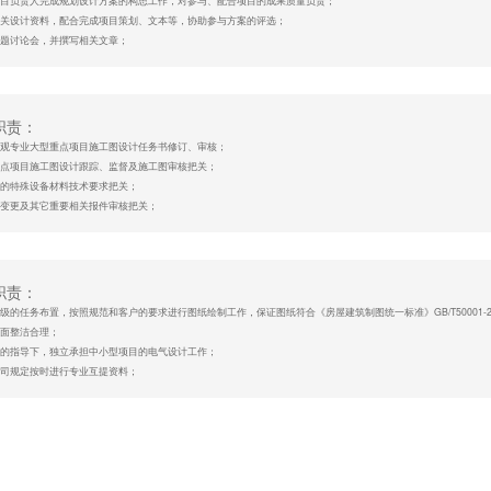
助项目负责人完成规划设计方案的构思工作，对参与、配合项目的成果质量负责；
备良好的职业道德与团队合作精神，态度认真诚恳。
备相关设计资料，配合完成项目策划、文本等，协助参与方案的评选；
申请
与专题讨论会，并撰写相关文章；
责完成上级安排的其他工作。
资格：
乡规划及相关专业本科及以上学历；城乡规划行业2 年以下工作经验，应届生优先；
职责：
练使用AUTOCAD、PHOTOSHOP、OFFICE、SU 等相关软件；
责景观专业大型重点项目施工图设计任务书修订、审核；
良好的设计领悟力，具备手绘能力者优先；
型重点项目施工图设计跟踪、监督及施工图审核把关；
备较好的方案表现能力和较强文字功底；
编制的特殊设备材料技术要求把关；
备良好的职业道德与团队合作精神，敢于担当，能致力于城乡规划设计行业的长期发展。
同、变更及其它重要相关报件审核把关；
申请
通协调，监督本部门相关设计合同执行及设计费请付情况；
督、指导、协调景观设计工作；
责安排、落实技术专业日常工作；
其它部门外协专业公司。
职责：
据上级的任务布置，按照规范和客户的要求进行图纸绘制工作，保证图纸符合《房屋建筑制图统一标准》GB/T50001-2
资格：
面整洁合理；
景园林或景观专业本科以上学历,10年以上专业工作经验，有高级职称者优先；
上级的指导下，独立承担中小型项目的电气设计工作；
观项目经验丰富, 优秀的方案设计能力、良好的艺术素养与审美能力；
照公司规定按时进行专业互提资料；
握建筑景观相关设计工作；
纸绘制完成后送有关人员进行校对和审核，根据校对审核意见进行图纸的修改；
练掌握景观专业的设计、施工规程规范及国家标准，熟悉地方政府的一些基本要求及政策；
从上级工作分配，及时完成领导交办的临时任务。
使用CAD、PHOTOSHOP、3DMAX或SKETCHUP及办公软件。
申请
资格：
气自动化或工业自动化等相关专业,本科及以上学历，中级职称及以上者优先；