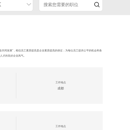
区
企业共同发展”，相信员工素质提高是企业素质提高的保证；为每位员工提供公平的机会和条
人才的良好企业风气。
工作地点
成都
工作地点