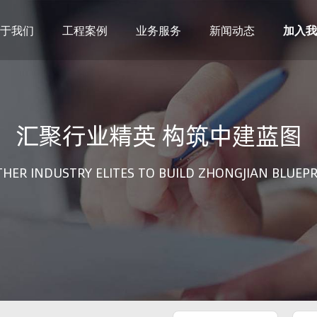
于我们
工程案例
业务服务
新闻动态
加入我
建筑设计
市政设计
电力设计
商物粮储藏（冷库冷冻）
汇聚行业精英 构筑中建蓝图
农林设计
勘察资质
水利设计
风景园林
土地规划
城乡规划
HER INDUSTRY ELITES TO BUILD ZHONGJIAN BLUEP
工程测绘
工程咨询
工程造价