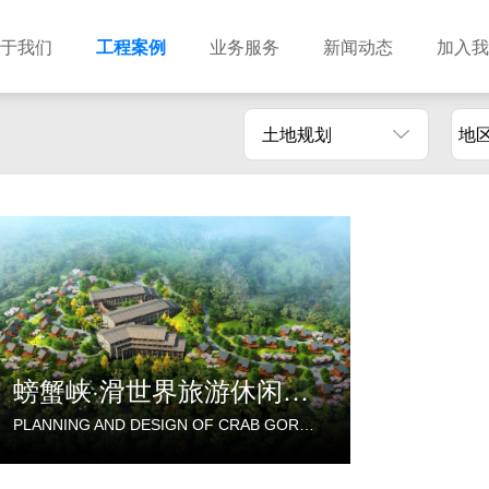
于我们
工程案例
业务服务
新闻动态
加入我
土地规划
地
建筑设计
市政设计
电力设计
商物粮储藏（冷库冷冻）
农林设计
勘察资质
水利设计
风景园林
土地规划
城乡规划
工程测绘
工程咨询
工程造价
螃蟹峡·滑世界旅游休闲度假区规划设计
PLANNING AND DESIGN OF CRAB GORGE·SLIDE WORLD TOURISM AND LEISURE RESORT