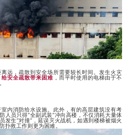
距离远，疏散到安全场所需要较长时间。发生火灾
，
给安全疏散带来困难
，而平时使用的电梯由于不
。
于室内消防给水设施。此外，有的高层建筑没有考
防人员只得“全副武装”冲向高楼，不仅消耗大量体
员发生“对撞”，延误灭火战机，如遇到楼梯被烟火
防扑救工作则更为困难。