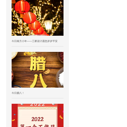
今日南方小年——三桥设计愿您岁岁平安
今日腊八！