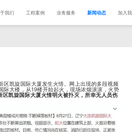
于我们
工程案例
业务服务
新闻动态
加入我
建筑设计
市政设计
电力设计
商物粮储藏（冷库冷冻）
农林设计
勘察资质
水利设计
风景园林
土地规划
城乡规划
工程测绘
工程咨询
工程造价
普新区凯旋国际大厦发生火情。网上出现的多段视频
旋国际大楼，从19楼开始起火，现场浓烟滚滚，火势
新区凯旋国际大厦火情明火被扑灭，所幸无人员伤