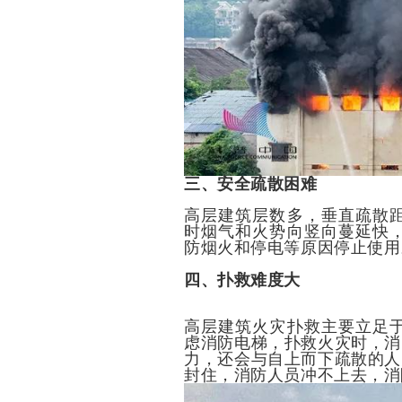
三、安全疏散困难
高层建筑层数多，垂直疏散
时烟气和火势向竖向蔓延快
防烟火和停电等原因停止使用
四、扑救难度大
高层建筑火灾扑救主要立足
虑消防电梯，扑救火灾时，消
力，还会与自上而下疏散的人
封住，消防人员冲不上去，消