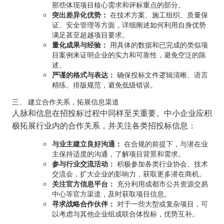
那些体现项目核心需求和评标重点的部分。
突出差异化优势：
在技术方案、施工组织、质量保
证、安全管理等方面，详细阐述如何利用自身优势
满足甚至超越项目要求。
量化成果与经验：
用具体的数据和已完成的类似项
目案例来证明企业的实力和可靠性，避免空泛的陈
述。
严谨的格式与表达：
确保投标文件逻辑清晰、语言
精练、排版规范，避免低级错误。
三、 建立合作关系，拓展信息渠道
人脉和信息在招投标过程中同样至关重要。中小企业应积
极拓展行业内的合作关系，并关注各类招投标信息：
与业主建立良好沟通：
在合规的前提下，与潜在业
主保持适度的沟通，了解项目背景和需求。
参与行业交流活动：
积极参加各类行业协会、技术
交流会，扩大企业的影响力，获取更多潜在商机。
关注官方信息平台：
充分利用成都市公共资源交易
中心等官方渠道，及时获取项目信息。
寻求战略合作伙伴：
对于一些大型或复杂项目，可
以考虑与其他企业组成联合体投标，优势互补。