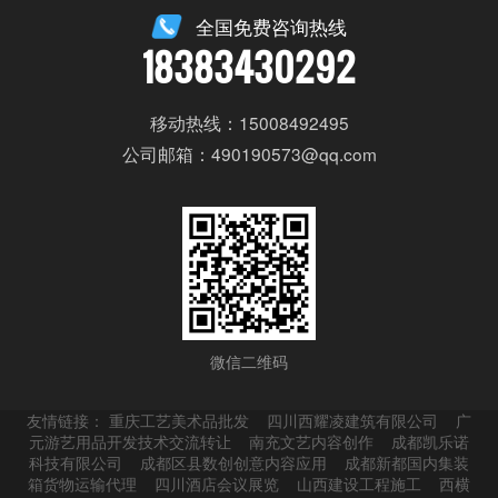
全国免费咨询热线
18383430292
移动热线：15008492495
公司邮箱：490190573@qq.com
微信二维码
友情链接：
重庆工艺美术品批发
四川西耀凌建筑有限公司
广
元游艺用品开发技术交流转让
南充文艺内容创作
成都凯乐诺
科技有限公司
成都区县数创创意内容应用
成都新都国内集装
箱货物运输代理
四川酒店会议展览
山西建设工程施工
西横