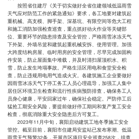
按照省住建厅《关于切实做好全省住建领域低温雨雪
天气应对防范工作的紧急通知》要求，各工地要对建筑起
重机械、高支模、脚手架、深基坑、有限空间等危大工程
和施工消防加强检查巡查，重点抓好动火作业等关键部
位、重要环节的隐患排查及安全管控，严格雨雪冰冻天气
下外架、外墙吊篮和建筑起重机械安拆、使用管理。加强
大跨度结构房屋、临时用房的安全管理，尽早完成加固构
件安装，防止屋面集中堆载，并及时清扫屋顶积水、积
雪，防止发生垮塌事故。严格生活区用电和食堂安全检
查，防止违规用电用气造成火灾。各建筑施工企业要做好
因雨雪冰冻天气下停工务工人员心理疏导，加强工人集中
居住区环境卫生检查和流行性疾病预防排查，确保务工人
员身心健康，平安回家过年，确保社会稳定。严防停工后
猛抢工期安全风险，要提前做好停工期间和复产复工安全
检查，彻底消除重大安全隐患后方可复工。
2023年11月中旬，襄阳启动建筑工地冬季施工安全
管控。截至目前，襄阳市住建局安监站已发布寒潮、低温
雨雪天气预警32条，开展市区项目安全巡查258次，排查