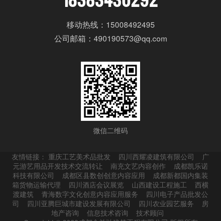
移动热线：15008492495
公司邮箱：490190573@qq.com
微信二维码
友情链接：
重庆工艺美术品批发
四川西耀凌建筑有限公司
广
元游艺用品开发技术交流转让
南充文艺内容创作
成都凯乐诺
科技有限公司
成都区县数创创意内容应用
成都新都国内集装
箱货物运输代理
四川酒店会议展览
山西建设工程施工
西横
渡建筑
青海数字文化创意内容应用服务
四川电子产品批发公
司
四川亚腾巨城市建设发展有限公司
四川农业园艺服务
房
地产咨询
信息技术咨询
技术顾问